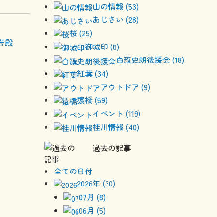
山の情報 (53)
あじさい (28)
桜 (25)
岩殿
御城印 (8)
白籏史朗後援会 (18)
紅葉 (34)
アウトドア (9)
猿橋 (59)
イベント (119)
桂川情報 (40)
過去の記事
全ての日付
2026年 (30)
07月 (8)
06月 (5)