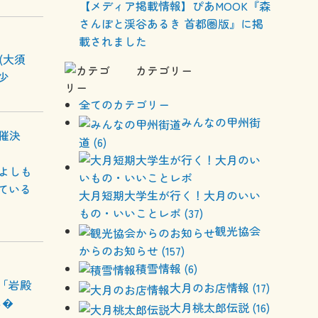
【メディア掲載情報】ぴあMOOK『森
さんぽと渓谷あるき 首都圏版』に掲
載されました
(大須
カテゴリー
少
全てのカテゴリー
みんなの甲州街
開催決
道 (6)
 よしも
ている
大月短期大学生が行く！大月のいい
もの・いいことレポ (37)
観光協会
からのお知らせ (157)
積雪情報 (6)
「岩殿
大月のお店情報 (17)
し�
大月桃太郎伝説 (16)