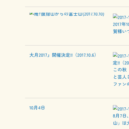
2017
賀様いつ
定!!（20
この秋
と芸人
ファンの
8月7
山」は