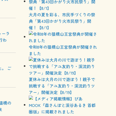
大月の夏を彩る、市民手づくりの祭
典「第43回かがり火市民祭り」開
催！【8/1】
ォーラ
行わ
令和8年の猿橋山王宮祭典が開催され
ました
。 ご
夏休みは大月の川で遊ぼう！親子で
挑戦する「アユ友釣り・渓流釣りツ
アー」開催決定【8/19】
猿橋の
来