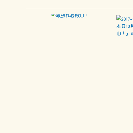
本日10
山！」