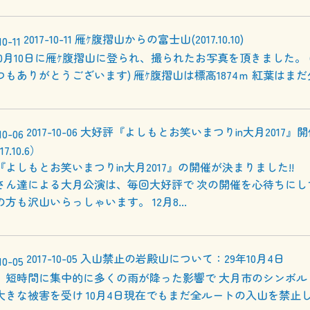
2017-10-11
雁ｹ腹摺山からの富士山(2017.10.10)
年10月10日に雁ｹ腹摺山に登られ、撮られたお写真を頂きました。 
もありがとうございます) 雁ｹ腹摺山は標高1874ｍ 紅葉はまだ
2017-10-06
大好評『よしもとお笑いまつりin大月2017』
17.10.6）
『よしもとお笑いまつりin大月2017』の開催が決まりました!!
さん達による大月公演は、毎回大好評で 次の開催を心待ちにし
方も沢山いらっしゃいます。 12月8...
2017-10-05
入山禁止の岩殿山について：29年10月4日
日、短時間に集中的に多くの雨が降った影響で 大月市のシンボル
大きな被害を受け 10月4日現在でもまだ全ルートの入山を禁止