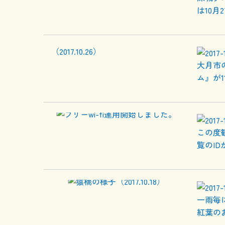
は10
大月市
ム』が1
この度
覧のI
一雨毎
紅葉の