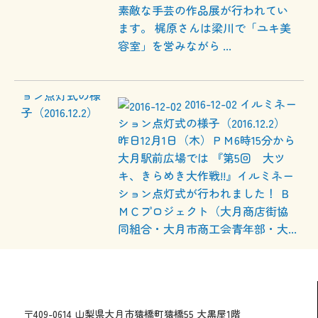
素敵な手芸の作品展が行われてい
ます。 梶原さんは梁川で「ユキ美
容室」を営みながら ...
2016-12-02
イルミネー
ション点灯式の様子（2016.12.2）
昨日12月1日（木）ＰＭ6時15分から
大月駅前広場では 『第5回 大ツ
キ、きらめき大作戦!!』イルミネー
ション点灯式が行われました！ Ｂ
ＭＣプロジェクト（大月商店街協
同組合・大月市商工会青年部・大...
〒409-0614 山梨県大月市猿橋町猿橋55 大黒屋1階