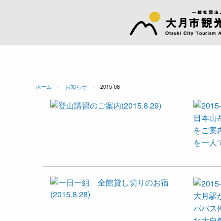
ホーム
お知らせ
現在のページ:
2015-08
日本山
をご案
を一人
大月駅
ババス
な大自然