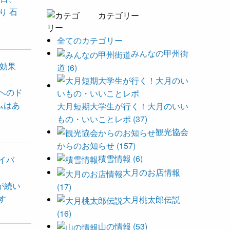
り 石
カテゴリー
全てのカテゴリー
みんなの甲州街
効果
道 (6)
へのド
ムはあ
大月短期大学生が行く！大月のいい
もの・いいことレポ (37)
観光協会
からのお知らせ (157)
積雪情報 (6)
イバ
大月のお店情報
が続い
(17)
す
大月桃太郎伝説
(16)
山の情報 (53)