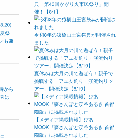
典「第43回かがり火市民祭り」開
催！【8/1】
20)
の夏祭
令和8年の猿橋山王宮祭典が開催され
ンも兼
ました
夏休みは大月の川で遊ぼう！親子で
挑戦する「アユ友釣り・渓流釣りツ
アー」開催決定【8/19】
9時から
写真は
【メディア掲載情報】ぴあ
MOOK『森さんぽと渓谷あるき 首都
圏版』に掲載されました
明日、