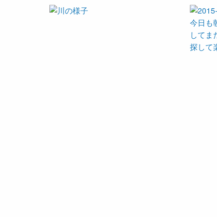
今日も
してま
探して楽