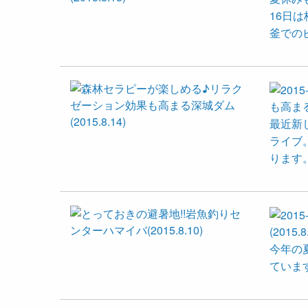
16日
釜での
も高まる深
最近新
ライブ
ります
(2015.8
今年の
ていま