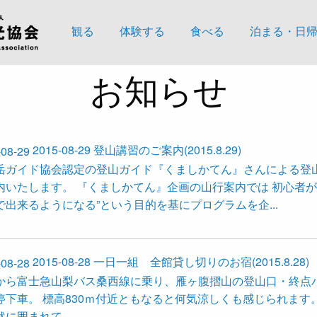
観る
体験する
食べる
泊まる・日
お知らせ
2015-08-29
登山講習のご案内(2015.8.29)
岳ガイド協会認定の登山ガイド『くましかてん』さんによる登
内いたします。 『くましかてん』企画の山行案内では 初心者が
で出来るようになる”という目的を基にプログラムを企...
2015-08-28
一日一組 全館貸し切りのお宿(2015.8.28)
から富士急山梨バス桑西線に乗り、雁ヶ腹摺山の登山口・終点
停下車。 標高830ｍ付近ともなると何気涼しくも感じられます。
に囲まれて...