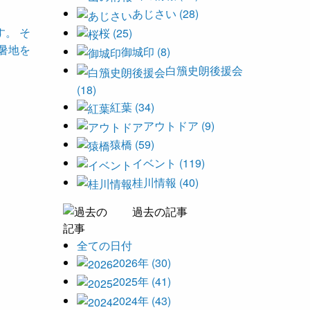
あじさい (28)
。 そ
桜 (25)
暑地を
御城印 (8)
白籏史朗後援会
(18)
紅葉 (34)
アウトドア (9)
猿橋 (59)
イベント (119)
桂川情報 (40)
過去の記事
全ての日付
2026年 (30)
2025年 (41)
2024年 (43)