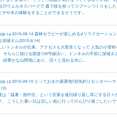
は桂川ウェルネスパークで 森で枝を拾ってスプーンつくりをした
ピザや木の体験をすることができるそうです...
2015-08-14
森林セラピーが楽しめる♪リラクゼーション
城ダム(2015.8.14)
しいトンネルが出来、アクセスも大変良くなって 人気の小菅村
。 そちらに抜ける国道139号線沿い、トンネルの手前に深城ダ
。 緑豊かな山間地にあり、滔々と流れる水に...
2015-08-10
とっておきの避暑地!!岩魚釣りセンターハマ
.10)
夏は「猛暑・熱中症」という言葉を連日繰り返し耳にする日々
す。 こうした暑い日は涼しい処に行ってのんびり過ごしたいで