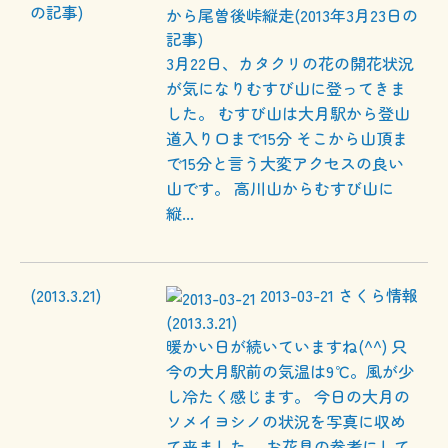
から尾曽後峠縦走(2013年3月23日の
記事)
3月22日、カタクリの花の開花状況
が気になりむすび山に登ってきま
した。 むすび山は大月駅から登山
道入り口まで15分 そこから山頂ま
で15分と言う大変アクセスの良い
山です。 高川山からむすび山に
縦...
2013-03-21
さくら情報
(2013.3.21)
暖かい日が続いていますね(^^) 只
今の大月駅前の気温は9℃。風が少
し冷たく感じます。 今日の大月の
ソメイヨシノの状況を写真に収め
て来ました。 お花見の参考にして