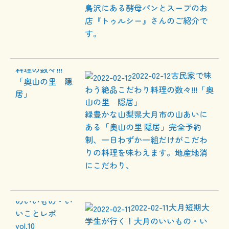
鳥沢にある酵母パンとスープのお
店『トゥルシー』さんのご紹介で
す。
2022-02-12
古民家で味
わう絶品こだわり料理の数々!!!「奥
山の里 隠居」
緑豊かな山梨県大月市の山あいに
ある「奥山の里 隠居」完全予約
制、一日わずか一組だけがこだわ
りの料理を味わえます。地産地消
にこだわり、
2022-02-11
大月短期大
学生が行く！大月のいいもの・い