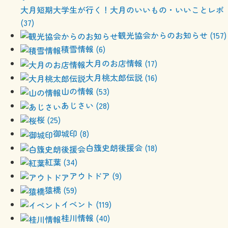
大月短期大学生が行く！大月のいいもの・いいことレポ
(37)
観光協会からのお知らせ (157)
積雪情報 (6)
大月のお店情報 (17)
大月桃太郎伝説 (16)
山の情報 (53)
あじさい (28)
桜 (25)
御城印 (8)
白籏史朗後援会 (18)
紅葉 (34)
アウトドア (9)
猿橋 (59)
イベント (119)
桂川情報 (40)