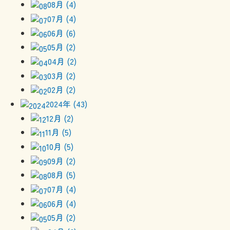
08月 (4)
07月 (4)
06月 (6)
05月 (2)
04月 (2)
03月 (2)
02月 (2)
2024年 (43)
12月 (2)
11月 (5)
10月 (5)
09月 (2)
08月 (5)
07月 (4)
06月 (4)
05月 (2)