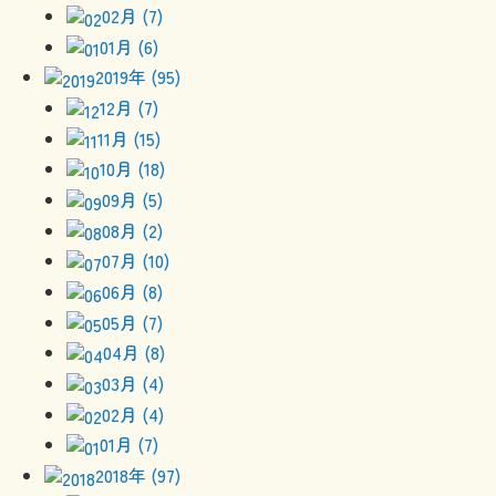
02月 (7)
01月 (6)
2019年 (95)
12月 (7)
11月 (15)
10月 (18)
09月 (5)
08月 (2)
07月 (10)
06月 (8)
05月 (7)
04月 (8)
03月 (4)
02月 (4)
01月 (7)
2018年 (97)