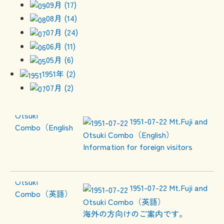
09月 (17)
08月 (14)
07月 (24)
06月 (11)
05月 (6)
1951年 (2)
07月 (2)
1951-07-22
Mt.Fuji and
Otsuki Combo（English）
Information for foreign visitors
1951-07-22
Mt.Fuji and
Otsuki Combo（英語）
海外の方向けのご案内です。