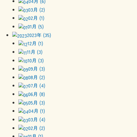
04月 (6)
03月 (2)
02月 (1)
01月 (5)
2023年 (35)
12月 (1)
11月 (3)
10月 (3)
09月 (3)
08月 (2)
07月 (4)
06月 (8)
05月 (3)
04月 (1)
03月 (4)
02月 (2)
01月 (1)