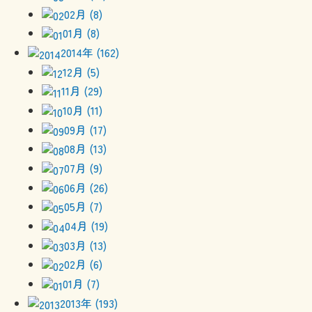
02月 (8)
01月 (8)
2014年 (162)
12月 (5)
11月 (29)
10月 (11)
09月 (17)
08月 (13)
07月 (9)
06月 (26)
05月 (7)
04月 (19)
03月 (13)
02月 (6)
01月 (7)
2013年 (193)