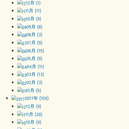
12月 (1)
11月 (11)
10月 (9)
09月 (8)
08月 (3)
07月 (9)
06月 (15)
05月 (9)
04月 (11)
03月 (13)
02月 (3)
01月 (5)
2017年 (159)
12月 (9)
11月 (20)
10月 (9)