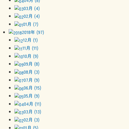
04月 (8)
03月 (4)
02月 (4)
01月 (7)
2018年 (97)
12月 (1)
11月 (11)
10月 (9)
09月 (8)
08月 (3)
07月 (9)
06月 (15)
05月 (9)
04月 (11)
03月 (13)
02月 (3)
01月 (5)