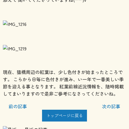
現在、猿橋周辺の紅葉は、少し色付きが始まったところで
す。 こらから日毎に色付きが進み、い一年で一番美しい季
節を迎える事となります。 紅葉前線近況情報を、随時掲載
してまいりますので是非ご参考になさってくださいね。
前の記事
次の記事
トップページに戻る