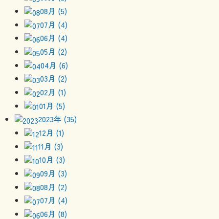
08月 (5)
07月 (4)
06月 (4)
05月 (2)
04月 (6)
03月 (2)
02月 (1)
01月 (5)
2023年 (35)
12月 (1)
11月 (3)
10月 (3)
09月 (3)
08月 (2)
07月 (4)
06月 (8)