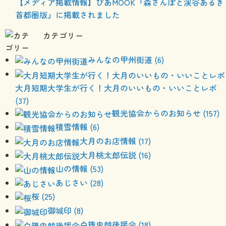
【メディア掲載情報】ぴあMOOK『森さんぽと渓谷あるき
首都圏版』に掲載されました
カテゴリー
みんなの甲州街道 (6)
大月短期大学生が行く！大月のいいもの・いいことレポ
(37)
観光協会からのお知らせ (157)
積雪情報 (6)
大月のお店情報 (17)
大月桃太郎伝説 (16)
山の情報 (53)
あじさい (28)
桜 (25)
御城印 (8)
白籏史朗後援会 (18)