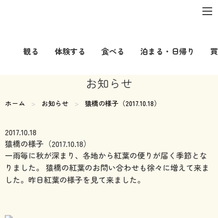
観る
体験する
食べる
泊まる・日帰り
買
お知らせ
ホーム
お知らせ
現在のページ:
猿橋の様子（2017.10.18）
2017.10.18
猿橋の様子（2017.10.18）
一雨毎に秋が深まり、各地から紅葉の便りが届く季節とな
りました。 猿橋の紅葉のお問い合わせも徐々に増えて来ま
した。昨日紅葉の様子を見て来ました。