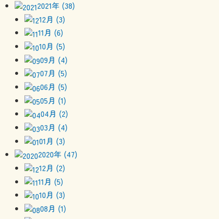
2021年 (38)
12月 (3)
11月 (6)
10月 (5)
09月 (4)
07月 (5)
06月 (5)
05月 (1)
04月 (2)
03月 (4)
01月 (3)
2020年 (47)
12月 (2)
11月 (5)
10月 (3)
08月 (1)