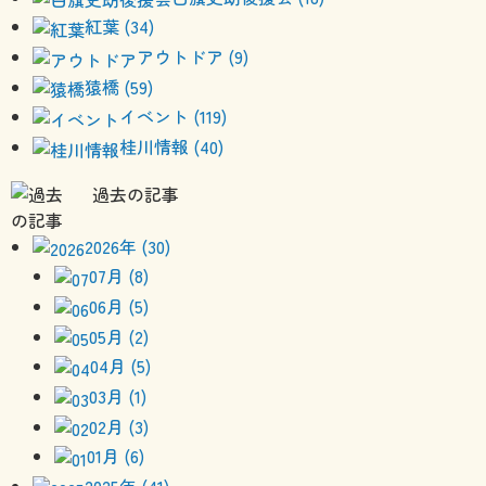
紅葉 (34)
アウトドア (9)
猿橋 (59)
イベント (119)
桂川情報 (40)
過去の記事
2026年 (30)
07月 (8)
06月 (5)
05月 (2)
04月 (5)
03月 (1)
02月 (3)
01月 (6)
2025年 (41)