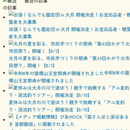
最近の記事
出張！なんでも鑑定団 in 大月 開催決定！お宝出品者・観
者を大募集
大月の夏を彩る、市民手づくりの祭典「第43回かがり火市
民祭り」開催！【8/1】
令和8年の猿
橋山王宮祭典が開催されました
夏休みは大月の川で遊ぼう！親子で挑戦する「アユ友釣
り・渓流釣りツアー」開催決定【8/19】