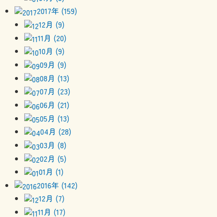
2017年 (159)
12月 (9)
11月 (20)
10月 (9)
09月 (9)
08月 (13)
07月 (23)
06月 (21)
05月 (13)
04月 (28)
03月 (8)
02月 (5)
01月 (1)
2016年 (142)
12月 (7)
11月 (17)