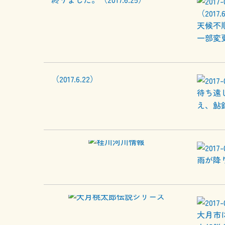
（2017.
天候不
一部変
待ち遠
え、鮎
雨が降
大月市