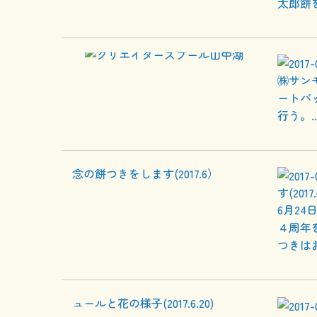
太郎餅を
㈱サン
ートバ
行う。..
す(2017
6月24
４周年
つきは