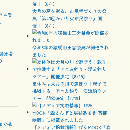
大月の夏を彩る、市民手づくりの祭
ラムを
典「第43回かがり火市民祭り」開
。。
催！【8/1】
令和8年の猿橋山王宮祭典が開催され
幾分増
ました
の
夏休みは大月の川で遊ぼう！親子で
挑戦する「アユ友釣り・渓流釣りツ
アー」開催決定【8/19】
館で桃
【メディア掲載情報】ぴあMOOK『森