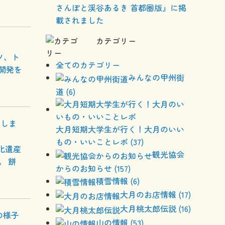
さんぽと渓谷あるき 首都圏版』に掲
載されました
カテゴリー
ツ、ト
全てのカテゴリー
開発を
みんなの甲州街
道 (6)
をしま
大月短期大学生が行く！大月のいい
もの・いいことレポ (37)
文化遺産
観光協会
。 餅
からのお知らせ (157)
積雪情報 (6)
大月のお店情報 (17)
大月桃太郎伝説 (16)
の様子
山の情報 (53)