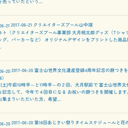
売っていたという...
2017-06-21
クリエイターズプール山中湖
モト（クリエイターズプール事業部 大月桃太郎グッズ（Tシャ
ッグ、パーカーなど） オリジナルデザインをプリントした商品
.
2017-06-20
富士山世界文化遺産登録4周年記念の餅つき
.6）
日(土)午前10時半～と11時半～の２回、大月駅前で 富士山世界
を記念して、今年で４回目になる お祝いの餅つきを開催します
お集まりいただいた方、希望...
2017-06-20
第16回あじさい祭りタイムスケジュールと花