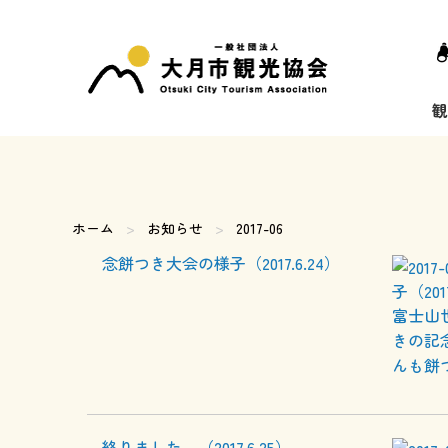
ホーム
お知らせ
現在のページ:
2017-06
子（2017
富士山
きの記
んも餅つ