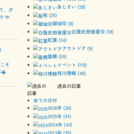
あじさい (28)
て、夕
桜 (25)
で や
御城印 (8)
白籏史朗後援会 (18)
紅葉 (34)
アウトドア (9)
内
猿橋 (59)
みこそ
イベント (119)
不�
桂川情報 (40)
過去の記事
全ての日付
2026年 (30)
2025年 (41)
2024年 (43)
2023年 (35)