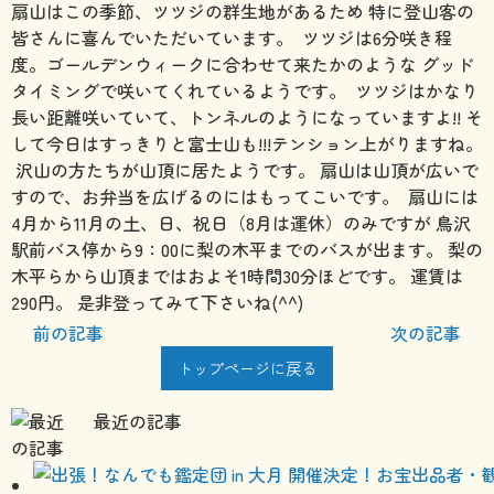
扇山はこの季節、ツツジの群生地があるため 特に登山客の
皆さんに喜んでいただいています。
ツツジは6分咲き程
度。ゴールデンウィークに合わせて来たかのような グッド
タイミングで咲いてくれているようです。
ツツジはかなり
長い距離咲いていて、トンネルのようになっていますよ!! そ
して今日はすっきりと富士山も!!!テンション上がりますね。
沢山の方たちが山頂に居たようです。 扇山は山頂が広いで
すので、お弁当を広げるのにはもってこいです。
扇山には
4月から11月の土、日、祝日（8月は運休）のみですが 鳥沢
駅前バス停から9：00に梨の木平までのバスが出ます。 梨の
木平らから山頂まではおよそ1時間30分ほどです。 運賃は
290円。 是非登ってみて下さいね(^^)
前の記事
次の記事
トップページに戻る
最近の記事