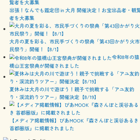
出張！なんでも鑑定団 in 大月 開催決定！お宝出品者・観
者を大募集
大月の夏を彩る、市民手づくりの祭典「第43回かがり火市
民祭り」開催！【8/1】
令和8年の猿
橋山王宮祭典が開催されました
夏休みは大月の川で遊ぼう！親子で挑戦する「アユ友釣
り・渓流釣りツアー」開催決定【8/19】
【メディア掲載情報】ぴあMOOK『森さんぽと渓谷あるき
首都圏版』に掲載されました