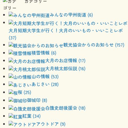
カテゴリー
みんなの甲州街道 (6)
大月短期大学生が行く！大月のいいもの・いいことレポ
(37)
観光協会からのお知らせ (157)
積雪情報 (6)
大月のお店情報 (17)
大月桃太郎伝説 (16)
山の情報 (53)
あじさい (28)
桜 (25)
御城印 (8)
白籏史朗後援会 (18)
紅葉 (34)
アウトドア (9)