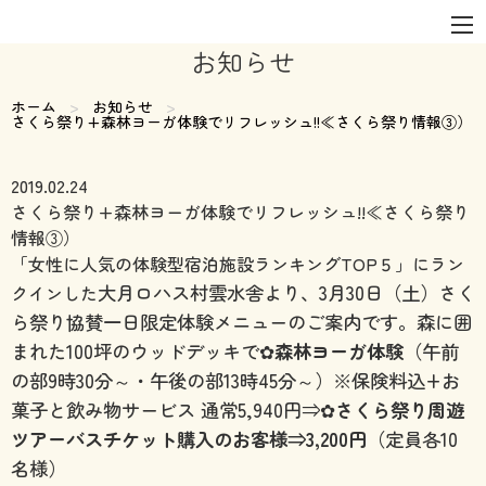
お知らせ
ホーム
お知らせ
現在のページ:
さくら祭り+森林ヨーガ体験でリフレッシュ!!≪さくら祭り情報③）
2019.02.24
さくら祭り+森林ヨーガ体験でリフレッシュ!!≪さくら祭り
情報③）
「女性に人気の体験型宿泊施設ランキングTOP５」にラン
大月ロハス村雲水舎より、3月30日（土）さく
クインした
ら祭り協賛
一日限定体験メニュー
のご案内です。森に囲
まれた100坪のウッドデッキで✿
森林ヨーガ体験
（午前
の部9時30分～・午後の部13時45分～）※保険料込+お
菓子と飲み物サービス 通常5,940円⇒✿
さくら祭り周遊
ツアーバスチケット購入のお客様⇒3,200円
（定員各10
名様）