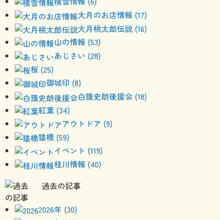
積雪情報 (6)
大月のお店情報 (17)
大月桃太郎伝説 (16)
山の情報 (53)
あじさい (28)
桜 (25)
御城印 (8)
白籏史朗後援会 (18)
紅葉 (34)
アウトドア (9)
猿橋 (59)
イベント (119)
桂川情報 (40)
過去の記事
2026年 (30)