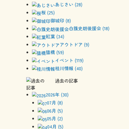
あじさい (28)
桜 (25)
御城印 (8)
白籏史朗後援会 (18)
紅葉 (34)
アウトドア (9)
猿橋 (59)
イベント (119)
桂川情報 (40)
過去の記事
2026年 (30)
07月 (8)
06月 (5)
05月 (2)
04月 (5)