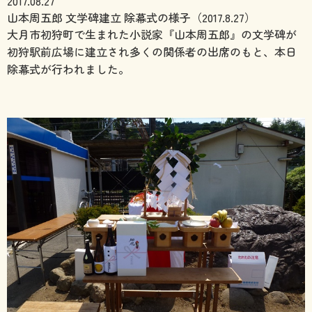
2017.08.27
山本周五郎 文学碑建立 除幕式の様子（2017.8.27）
大月市初狩町で生まれた小説家『山本周五郎』の文学碑が
初狩駅前広場に建立され多くの関係者の出席のもと、本日
除幕式が行われました。