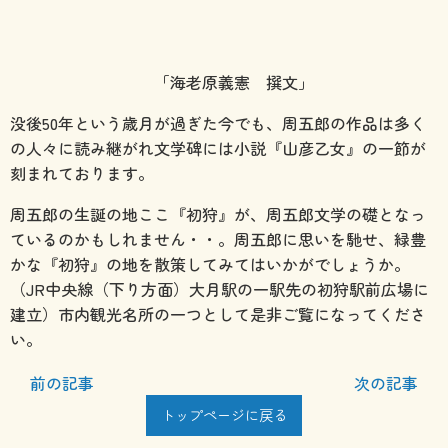
「海老原義憲 撰文」
没後50年という歳月が過ぎた今でも、周五郎の作品は多く
の人々に読み継がれ文学碑には小説『山彦乙女』の一節が
刻まれております。
周五郎の生誕の地ここ『初狩』が、周五郎文学の礎となっ
ているのかもしれません・・。周五郎に思いを馳せ、緑豊
かな『初狩』の地を散策してみてはいかがでしょうか。
（JR中央線（下り方面）大月駅の一駅先の初狩駅前広場に
建立）市内観光名所の一つとして是非ご覧になってくださ
い。
前の記事
次の記事
トップページに戻る