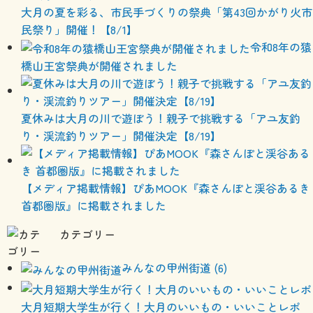
大月の夏を彩る、市民手づくりの祭典「第43回かがり火市
民祭り」開催！【8/1】
令和8年の猿
橋山王宮祭典が開催されました
夏休みは大月の川で遊ぼう！親子で挑戦する「アユ友釣
り・渓流釣りツアー」開催決定【8/19】
【メディア掲載情報】ぴあMOOK『森さんぽと渓谷あるき
首都圏版』に掲載されました
カテゴリー
みんなの甲州街道 (6)
大月短期大学生が行く！大月のいいもの・いいことレポ