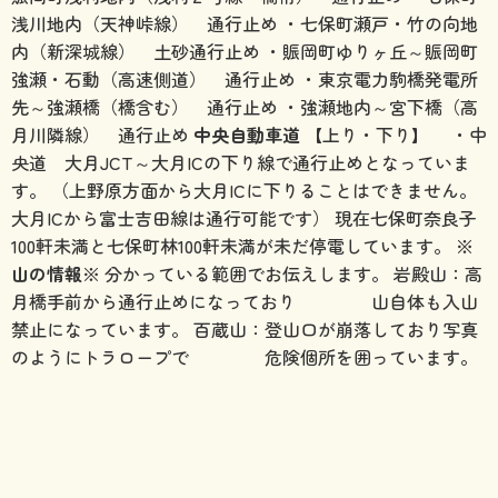
浅川地内（天神峠線） 通行止め ・七保町瀬戸・竹の向地
内（新深城線） 土砂通行止め ・賑岡町ゆりヶ丘～賑岡町
強瀬・石動（高速側道） 通行止め ・東京電力駒橋発電所
先～強瀬橋（橋含む） 通行止め ・強瀬地内～宮下橋（高
月川隣線） 通行止め
中央自動車道
【上り・下り】 ・中
央道 大月JCT～大月ICの下り線で通行止めとなっていま
す。 （上野原方面から大月ICに下りることはできません。
大月ICから富士吉田線は通行可能です） 現在七保町奈良子
100軒未満と七保町林100軒未満が未だ停電しています。
※
山の情報※
分かっている範囲でお伝えします。 岩殿山：高
月橋手前から通行止めになっており 山自体も入山
禁止になっています。 百蔵山：登山口が崩落しており写真
のようにトラロープで 危険個所を囲っています。