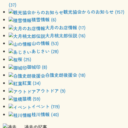
(37)
観光協会からのお知らせ (157)
積雪情報 (6)
大月のお店情報 (17)
大月桃太郎伝説 (16)
山の情報 (53)
あじさい (28)
桜 (25)
御城印 (8)
白籏史朗後援会 (18)
紅葉 (34)
アウトドア (9)
猿橋 (59)
イベント (119)
桂川情報 (40)
過去の記事