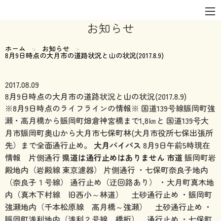
お知らせ
ホーム
お知らせ
現在のページ:
8月9日時点の大月市の道路状況と山の状況(2017.8.9)
2017.08.09
8月9日時点の大月市の道路状況と山の状況(2017.8.9)
※8月9日時点のライフラインの情報※ 国道139号線賑岡町強
瀬・高月橋から賑岡町畑倉神宮橋まで1,8㎞と 国道139号大
月市賑岡町奥山から大月市七保町林(大月市役所七保出張所
先）まで全面通行止め。
大月バイパス
8月9日午前5時現在
情報 片側通行
県道は通行止めはありません
市道
賑岡町岩
殿地内（岩殿線 東京濾器） 片側通行 ・七保町奈良子地内
（奈良子１号線） 通行止め（迂回路あり） ・大月町真木地
内（真木下村線 旧西小～林道） 土砂通行止め ・賑岡町
強瀬地内（千本松原線 高月橋～強瀬） 土砂通行止め ・
賑岡町浅利地内（浅利２号線 橋桁） 通行止め ・七保町