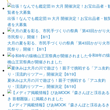
出張！なんでも鑑定団 in 大月 開催決定！お宝出品者・観
者を大募集
大月の夏を彩る、市民手づくりの祭典「第43回かがり火市
民祭り」開催！【8/1】
令和8年の猿
橋山王宮祭典が開催されました
夏休みは大月の川で遊ぼう！親子で挑戦する「アユ友釣
り・渓流釣りツアー」開催決定【8/19】
【メディア掲載情報】ぴあMOOK『森さんぽと渓谷あるき