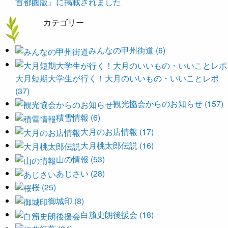
首都圏版』に掲載されました
カテゴリー
みんなの甲州街道 (6)
大月短期大学生が行く！大月のいいもの・いいことレポ
(37)
観光協会からのお知らせ (157)
積雪情報 (6)
大月のお店情報 (17)
大月桃太郎伝説 (16)
山の情報 (53)
あじさい (28)
桜 (25)
御城印 (8)
白籏史朗後援会 (18)