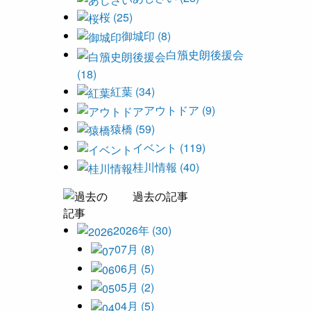
桜 (25)
御城印 (8)
白籏史朗後援会
(18)
紅葉 (34)
アウトドア (9)
猿橋 (59)
イベント (119)
桂川情報 (40)
過去の記事
2026年 (30)
07月 (8)
06月 (5)
05月 (2)
04月 (5)