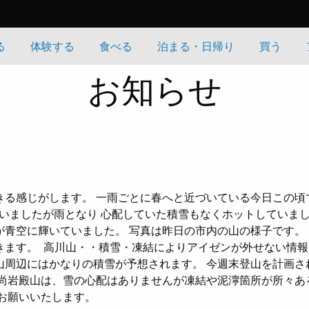
る
体験する
食べる
泊まる・日帰り
買う
お知らせ
きる感じがします。 一雨ごとに春へと近づいている今日この頃
いましたが雨となり 心配していた積雪もなくホットしていました(
が青空に輝いていました。 写真は昨日の市内の山の様子です。
きます。
高川山・・積雪・凍結によりアイゼンが外せない情報
山周辺にはかなりの積雪が予想されます。 今週末登山を計画さ
 尚岩殿山は、雪の心配はありませんが凍結や泥濘箇所が所々あ
お願いいたします。