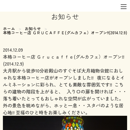
お知らせ
ホーム
お知らせ
現在のページ:
本格コーヒー店 ＧＲＵＣＡＦＦＥ(グルカフェ）オープン!!(2014.12.9)
2014.12.09
本格コーヒー店 Ｇｒｕｃａｆｆｅ(グルカフェ）オープン!!
(2014.12.9)
大月駅から徒歩10分岩殿山のすぐそば大月織物会館におし
ゃれな本格コーヒー店がオープンしました!!
夜になるとイ
ルミネーションに彩られ、とても素敵な雰囲気です!!
こち
らの建物の階段を上がると、
入り口の扉を開ければ・・・
落ち着いたとってもおしゃれな空間が広がっていました。
外の景色を眺めながら、ホッと一息・・スタバのような居
心地!! 至福のひと時をお楽しみください。