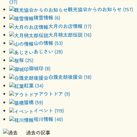
(37)
観光協会からのお知らせ (157)
積雪情報 (6)
大月のお店情報 (17)
大月桃太郎伝説 (16)
山の情報 (53)
あじさい (28)
桜 (25)
御城印 (8)
白籏史朗後援会 (18)
紅葉 (34)
アウトドア (9)
猿橋 (59)
イベント (119)
桂川情報 (40)
過去の記事