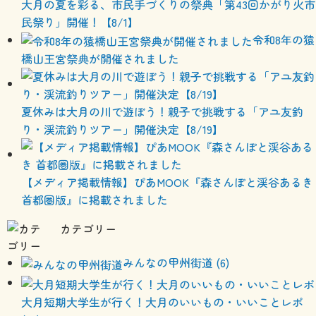
大月の夏を彩る、市民手づくりの祭典「第43回かがり火市
民祭り」開催！【8/1】
令和8年の猿
橋山王宮祭典が開催されました
夏休みは大月の川で遊ぼう！親子で挑戦する「アユ友釣
り・渓流釣りツアー」開催決定【8/19】
【メディア掲載情報】ぴあMOOK『森さんぽと渓谷あるき
首都圏版』に掲載されました
カテゴリー
みんなの甲州街道 (6)
大月短期大学生が行く！大月のいいもの・いいことレポ