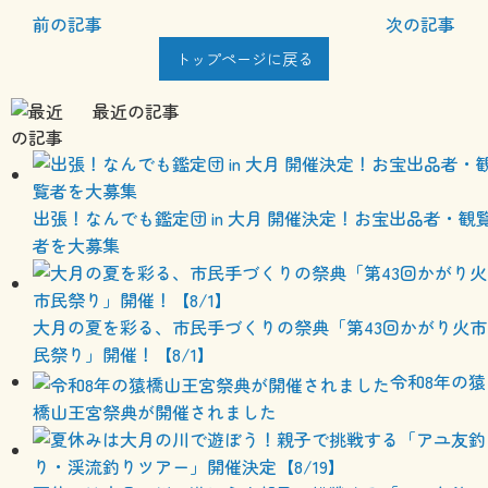
前の記事
次の記事
トップページに戻る
最近の記事
出張！なんでも鑑定団 in 大月 開催決定！お宝出品者・観
者を大募集
大月の夏を彩る、市民手づくりの祭典「第43回かがり火市
民祭り」開催！【8/1】
令和8年の猿
橋山王宮祭典が開催されました