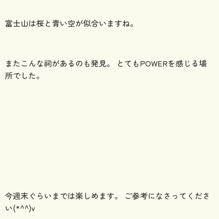
富士山は桜と青い空が似合いますね。
またこんな祠があるのも発見。 とてもPOWERを感じる場
所でした。
今週末ぐらいまでは楽しめます。 ご参考になさってくださ
い(*^^)v