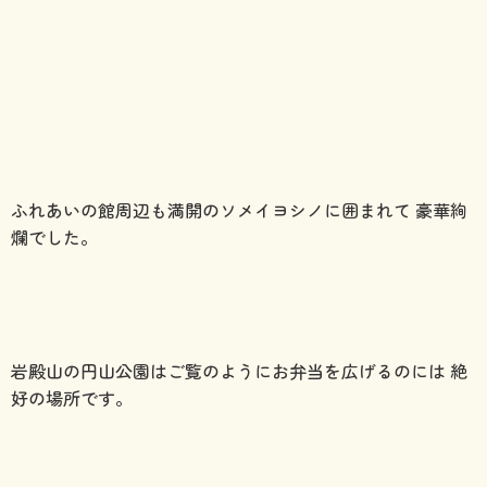
ふれあいの館周辺も満開のソメイヨシノに囲まれて 豪華絢
爛でした。
岩殿山の円山公園はご覧のようにお弁当を広げるのには 絶
好の場所です。